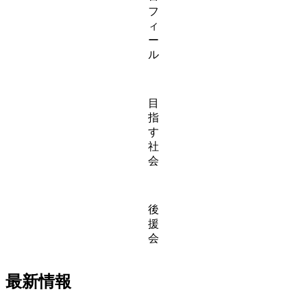
フ
ィ
ー
ル
目
指
す
社
会
後
援
会
最新情報