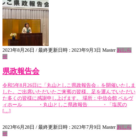
2023年8月26日
/ 最終更新日時 :
2023年9月3日
Master
おしら
せ
県政報告会
令和5年8月26日に「丸山としこ県政報告会」を開催いたしま
した。ご出席いただいたご来賓の皆様、足を運んでいただい
た多くの皆様に感謝申し上げます。 場所：中信会館 ベルヴ
ィホール ・丸山としこ県政報告 ・「塩尻の
[…]
2023年6月28日
/ 最終更新日時 :
2023年7月9日
Master
おしら
せ