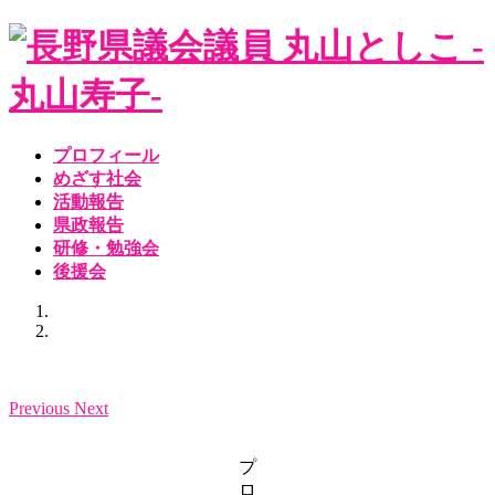
コ
ナ
ン
ビ
テ
ゲ
ン
ー
ツ
シ
へ
ョ
プロフィール
ス
ン
めざす社会
キ
に
活動報告
ッ
移
県政報告
プ
動
研修・勉強会
後援会
Previous
Next
プ
ロ