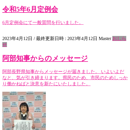
令和5年6月定例会
6月定例会にて一般質問を行いました。
2023年4月12日
/ 最終更新日時 :
2023年4月12日
Master
おしら
せ
阿部知事からのメッセージ
阿部長野県知事からメッセージが届きました。 いよいよだ
なと、気が引き締まります。県民のため、市民のためしっか
り働かねばと決意を新たにいたしました。