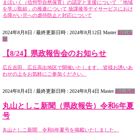
まほいく（信州型自然保育）の認定と支援について 「地域
を学ぶ取組」の推進について 放課後等デイサービスにおけ
る障がい児への虐待防止と対応について
2024年8月8日
/ 最終更新日時 :
2024年8月12日
Master
おしら
せ
【8/24】県政報告会のお知らせ
広丘吉田、広丘高出地区で開催いたします。 皆様お誘いあ
わせの上をお気軽にご参加ください。
2024年8月4日
/ 最終更新日時 :
2024年8月4日
Master
おしらせ
丸山としこ新聞（県政報告）令和6年夏
号
丸山としこ新聞 令和6年夏号を掲載いたしました。