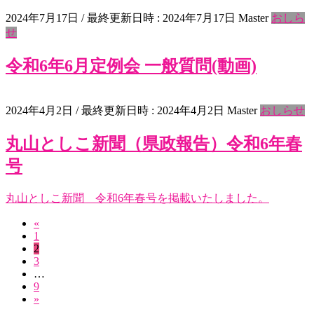
2024年7月17日
/ 最終更新日時 :
2024年7月17日
Master
おしら
せ
令和6年6月定例会 一般質問(動画)
2024年4月2日
/ 最終更新日時 :
2024年4月2日
Master
おしらせ
丸山としこ新聞（県政報告）令和6年春
号
丸山としこ新聞 令和6年春号を掲載いたしました。
«
投
固
1
稿
固
2
定
固
3
定
ペ
の
…
定
ペ
ー
固
9
ペ
ペ
ー
ジ
»
定
ー
ジ