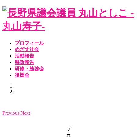
コ
ナ
ン
ビ
テ
ゲ
ン
ー
ツ
シ
へ
ョ
プロフィール
ス
ン
めざす社会
キ
に
活動報告
ッ
移
県政報告
プ
動
研修・勉強会
後援会
Previous
Next
プ
ロ