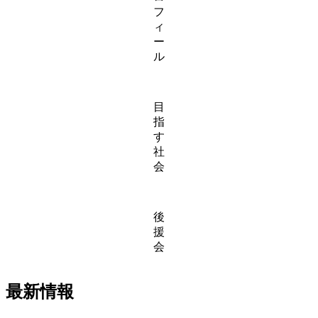
フ
ィ
ー
ル
目
指
す
社
会
後
援
会
最新情報