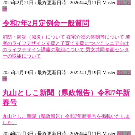
2025年2月21日
/ 最終更新日時 :
2026年4月11日
Master
おしら
せ
令和7年2月定例会一般質問
消防・防災（減災）について 在宅介護の体制等について 若
者のライフデザイン支援と子育て支援について シニア向け
のライフデザイン講座の取組について 男女共同参画センタ
ーの取組について
2025年1月19日
/ 最終更新日時 :
2025年1月19日
Master
おしら
せ
丸山としこ新聞（県政報告）令和7年新
春号
丸山としこ新聞（県政報告）令和7年新春号を掲載いたしま
した。
2024年12月3日
/ 最終更新日時 :
2026年4月11日
Master
おしら