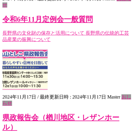
せ
令和6年11月定例会一般質問
長野県の文化財の保存と活用について 長野県の伝統的工芸
品産業の振興について
2024年11月17日
/ 最終更新日時 :
2024年11月17日
Master
おし
らせ
県政報告会（楢川地区・レザンホー
ル）