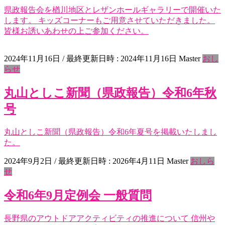
県政報告会を楢川地区とレザンホールギャラリーで開催いた
します。 キッズコーナーもご用意させていただきました。
皆様お誘いあわせの上ご参加ください。
2024年11月16日
/ 最終更新日時 :
2024年11月16日
Master
おし
らせ
丸山としこ新聞（県政報告）令和6年秋
号
丸山としこ新聞（県政報告）令和6年夏号を掲載いたしまし
た。
2024年9月2日
/ 最終更新日時 :
2026年4月11日
Master
おしら
せ
令和6年9月定例会 一般質問
長野県のアウトドアアクティビティの推進について 信州や