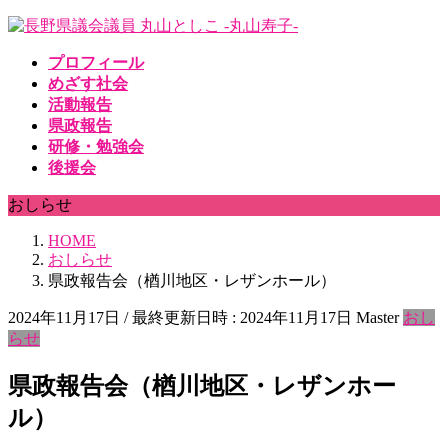
コ
ナ
ン
ビ
プロフィール
テ
ゲ
めざす社会
ン
ー
活動報告
ツ
シ
県政報告
へ
ョ
研修・勉強会
ス
ン
後援会
キ
に
ッ
移
おしらせ
プ
動
HOME
おしらせ
県政報告会（楢川地区・レザンホール）
2024年11月17日
/ 最終更新日時 :
2024年11月17日
Master
おし
らせ
県政報告会（楢川地区・レザンホー
ル）