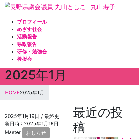
コ
ナ
ン
ビ
テ
ゲ
プロフィール
ン
ー
めざす社会
ツ
シ
活動報告
へ
ョ
県政報告
ス
ン
研修・勉強会
キ
に
後援会
ッ
移
2025年1月
プ
動
HOME
2025年1月
最近の投
2025年1月19日
/ 最終更
稿
新日時 :
2025年1月19日
Master
おしらせ