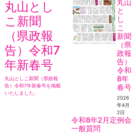
丸山
丸山とし
と
こ新聞
し
こ
（県政報
新聞
（県
告）令和7
政報
年新春号
告）
令和
8年
丸山としこ新聞（県政報
告）令和7年新春号を掲載
春号
いたしました。
2026
年4月
2日
令和8年2月定例会
一般質問