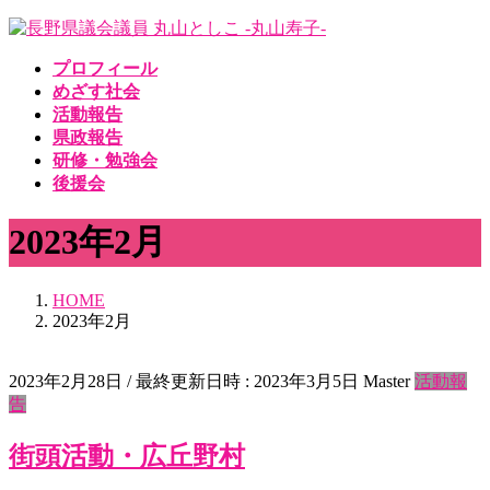
コ
ナ
ン
ビ
プロフィール
テ
ゲ
めざす社会
ン
ー
活動報告
ツ
シ
県政報告
へ
ョ
研修・勉強会
ス
ン
後援会
キ
に
ッ
移
2023年2月
プ
動
HOME
2023年2月
2023年2月28日
/ 最終更新日時 :
2023年3月5日
Master
活動報
告
街頭活動・広丘野村