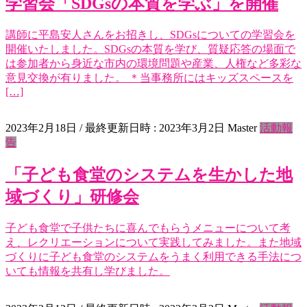
学習会「SDGsの本質を学ぶ」を開催
講師に平島安人さんをお招きし、SDGsについての学習会を
開催いたしました。SDGsの本質を学び、質疑応答の場面で
は参加者から身近な市内の環境問題や産業、人権など多彩な
意見交換が有りました。 ＊当事務所にはキッズスペースを
[…]
2023年2月18日
/ 最終更新日時 :
2023年3月2日
Master
活動報
告
「子ども食堂のシステムを生かした地
域づくり」研修会
子ども食堂で子供たちに喜んでもらうメニューについて考
え、レクリエーションについて実践してみました。また地域
づくりに子ども食堂のシステムをうまく利用できる手法につ
いても情報を共有し学びました。