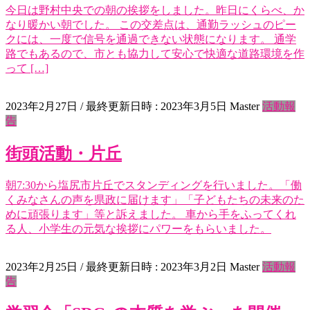
今日は野村中央での朝の挨拶をしました。昨日にくらべ、か
なり暖かい朝でした。 この交差点は、通勤ラッシュのピー
クには、一度で信号を通過できない状態になります。 通学
路でもあるので、市とも協力して安心で快適な道路環境を作
って […]
2023年2月27日
/ 最終更新日時 :
2023年3月5日
Master
活動報
告
街頭活動・片丘
朝7:30から塩尻市片丘でスタンディングを行いました。「働
くみなさんの声を県政に届けます」「子どもたちの未来のた
めに頑張ります」等と訴えました。 車から手をふってくれ
る人、小学生の元気な挨拶にパワーをもらいました。
2023年2月25日
/ 最終更新日時 :
2023年3月2日
Master
活動報
告