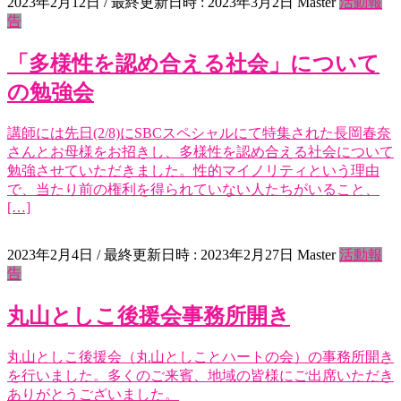
2023年2月12日
/ 最終更新日時 :
2023年3月2日
Master
活動報
告
「多様性を認め合える社会」について
の勉強会
講師には先日(2/8)にSBCスペシャルにて特集された長岡春奈
さんとお母様をお招きし、多様性を認め合える社会について
勉強させていただきました。性的マイノリティという理由
で、当たり前の権利を得られていない人たちがいること、
[…]
2023年2月4日
/ 最終更新日時 :
2023年2月27日
Master
活動報
告
丸山としこ後援会事務所開き
丸山としこ後援会（丸山としことハートの会）の事務所開き
を行いました。多くのご来賓、地域の皆様にご出席いただき
ありがとうございました。