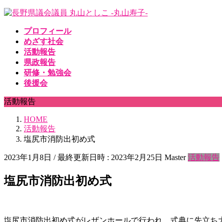
コ
ナ
ン
ビ
プロフィール
テ
ゲ
めざす社会
ン
ー
活動報告
ツ
シ
県政報告
へ
ョ
研修・勉強会
ス
ン
後援会
キ
に
ッ
移
活動報告
プ
動
HOME
活動報告
塩尻市消防出初め式
2023年1月8日
/ 最終更新日時 :
2023年2月25日
Master
活動報告
塩尻市消防出初め式
塩尻市消防出初め式がレザンホールで行われ、式典に先立ち