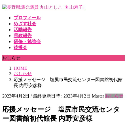
コ
ナ
ン
ビ
プロフィール
テ
ゲ
めざす社会
ン
ー
活動報告
ツ
シ
県政報告
へ
ョ
研修・勉強会
ス
ン
後援会
キ
に
ッ
移
おしらせ
プ
動
HOME
おしらせ
応援メッセージ 塩尻市民交流センター図書館初代館
長 内野安彦様
2023年4月2日
/ 最終更新日時 :
2023年4月2日
Master
おしらせ
応援メッセージ 塩尻市民交流センタ
ー図書館初代館長 内野安彦様