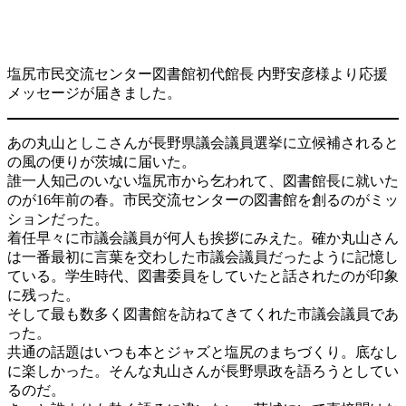
塩尻市民交流センター図書館初代館長 内野安彦様より応援
メッセージが届きました。
あの丸山としこさんが長野県議会議員選挙に立候補されると
の風の便りが茨城に届いた。
誰一人知己のいない塩尻市から乞われて、図書館長に就いた
のが16年前の春。市民交流センターの図書館を創るのがミッ
ションだった。
着任早々に市議会議員が何人も挨拶にみえた。確か丸山さん
は一番最初に言葉を交わした市議会議員だったように記憶し
ている。学生時代、図書委員をしていたと話されたのが印象
に残った。
そして最も数多く図書館を訪ねてきてくれた市議会議員であ
った。
共通の話題はいつも本とジャズと塩尻のまちづくり。底なし
に楽しかった。そんな丸山さんが長野県政を語ろうとしてい
るのだ。