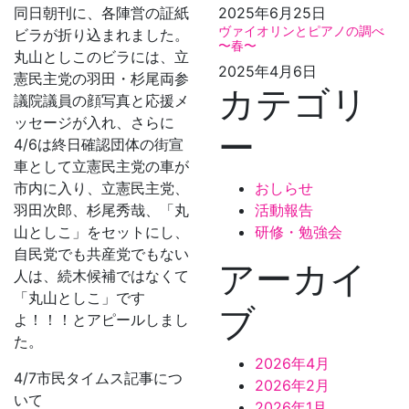
同日朝刊に、各陣営の証紙
2025年6月25日
ヴァイオリンとピアノの調べ
ビラが折り込まれました。
〜春〜
丸山としこのビラには、立
2025年4月6日
憲民主党の羽田・杉尾両参
カテゴリ
議院議員の顔写真と応援メ
ッセージが入れ、さらに
ー
4/6は終日確認団体の街宣
車として立憲民主党の車が
市内に入り、立憲民主党、
おしらせ
羽田次郎、杉尾秀哉、「丸
活動報告
山としこ」をセットにし、
研修・勉強会
自民党でも共産党でもない
アーカイ
人は、続木候補ではなくて
「丸山としこ」です
ブ
よ！！！とアピールしまし
た。
2026年4月
4/7市民タイムス記事につ
2026年2月
いて
2026年1月