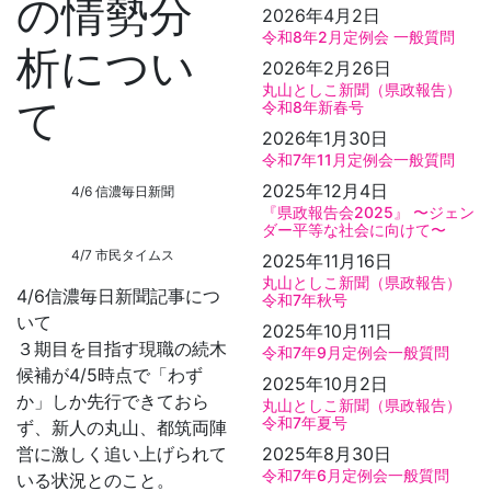
の情勢分
2026年4月2日
令和8年2月定例会 一般質問
析につい
2026年2月26日
丸山としこ新聞（県政報告）
て
令和8年新春号
2026年1月30日
令和7年11月定例会一般質問
2025年12月4日
4/6 信濃毎日新聞
『県政報告会2025』 〜ジェン
ダー平等な社会に向けて〜
4/7 市民タイムス
2025年11月16日
丸山としこ新聞（県政報告）
4/6信濃毎日新聞記事につ
令和7年秋号
いて
2025年10月11日
３期目を目指す現職の続木
令和7年9月定例会一般質問
候補が4/5時点で「わず
2025年10月2日
か」しか先行できておら
丸山としこ新聞（県政報告）
令和7年夏号
ず、新人の丸山、都筑両陣
営に激しく追い上げられて
2025年8月30日
令和7年6月定例会一般質問
いる状況とのこと。