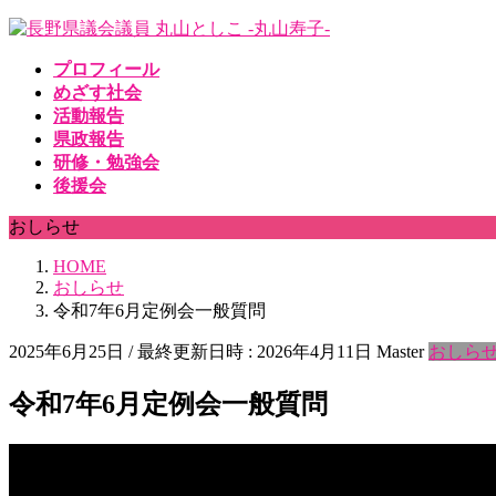
コ
ナ
ン
ビ
プロフィール
テ
ゲ
めざす社会
ン
ー
活動報告
ツ
シ
県政報告
へ
ョ
研修・勉強会
ス
ン
後援会
キ
に
ッ
移
おしらせ
プ
動
HOME
おしらせ
令和7年6月定例会一般質問
2025年6月25日
/ 最終更新日時 :
2026年4月11日
Master
おしら
令和7年6月定例会一般質問